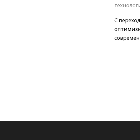
технолог
С перехо
оптимизи
современ