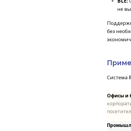
BLE:
О
не вы
Поддержк
без необ
экономич
Приме
Система
Офисы и 
корпорати
посетител
Промышл