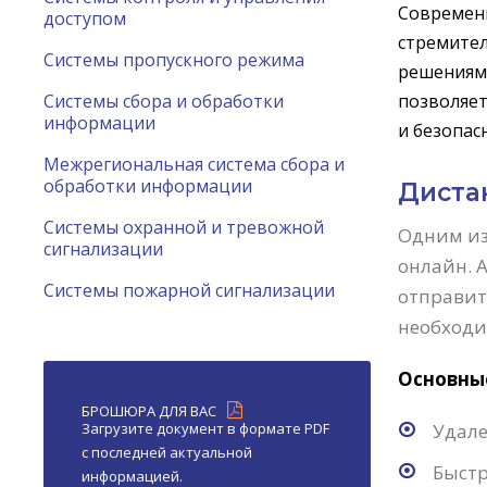
Современн
доступом
стремител
Системы пропускного режима
решениям.
Системы сбора и обработки
позволяет
информации
и безопас
Межрегиональная система сбора и
обработки информации
Диста
Системы охранной и тревожной
Одним и
сигнализации
онлайн. 
Системы пожарной сигнализации
отправит
необходи
Основны
БРОШЮРА ДЛЯ ВАС
Загрузите документ в формате PDF
Удале
с последней актуальной
Быстр
информацией.