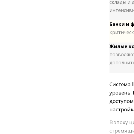
склады и 
интенсивн
Банки и 
критичес
Жилые ко
позволяют
дополните
Система
уровень.
доступом
настройк
В эпоху 
стремящи