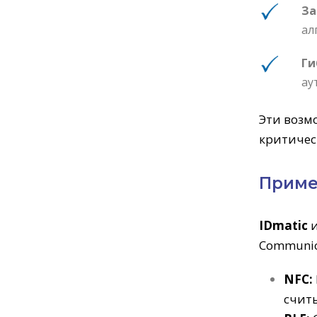
За
ал
Ги
ау
Эти возм
критичес
Приме
IDmatic
и
Communica
NFC
:
считы