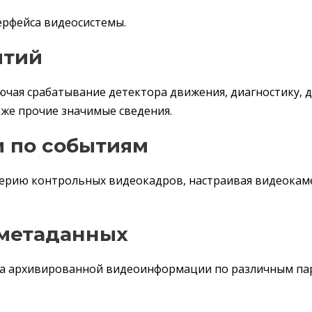
ерфейса видеосистемы.
ытий
чая срабатывание детектора движения, диагностику, 
кже прочие значимые сведения.
 по событиям
серию контрольных видеокадров, настраивая видеокам
 метаданных
ка архивированной видеоинформации по различным па