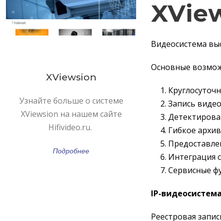
XVie
Видеосистема вы
Основные возмож
XViewsion
Круглосуточ
Узнайте больше о системе
Запись видео
XViewsion на нашем сайте
Детектирова
Hifivideo.ru.
Гибкое архи
Предоставлен
Подробнее
Интеграция с
Сервисные фу
IP-видеосистем
Реестровая запись