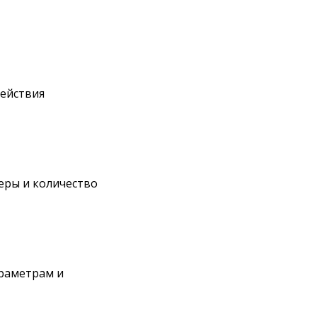
действия
еры и количество
раметрам и