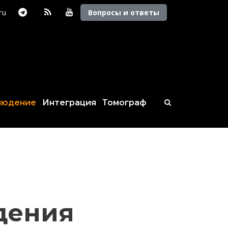
.ru
Вопросы и ответы
людение
Интеграция
Томограф
дения