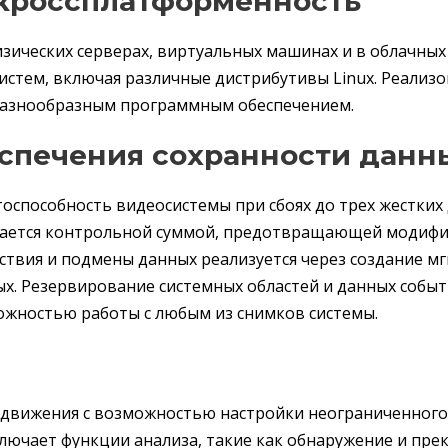
 кроссплатформенность
зических серверах, виртуальных машинах и в облачных 
стем, включая различные дистрибутивы Linux. Реализо
 разнообразным программным обеспечением.
спечения сохранности данн
способность видеосистемы при сбоях до трех жестких
дается контрольной суммой, предотвращающей модиф
ствия и подмены данных реализуется через создание м
ых. Резервирование системных областей и данных событ
можностью работы с любым из снимков системы.
движения с возможностью настройки неограниченного
ючает функции анализа, такие как обнаружение и пр