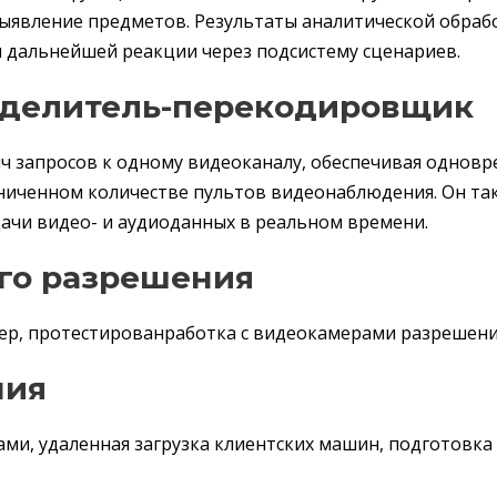
 выявление предметов. Результаты аналитической обраб
я дальнейшей реакции через подсистему сценариев.
еделитель-перекодировщик
яч запросов к одному видеоканалу, обеспечивая однов
иченном количестве пультов видеонаблюдения. Он та
чи видео- и аудиоданных в реальном времени.
го разрешения
р, протестированработка с видеокамерами разрешени
ния
и, удаленная загрузка клиентских машин, подготовка 