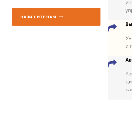
ин
уп
НАПИШИТЕ НАМ
Вы
Ун
и 
Ав
Ре
ци
ка