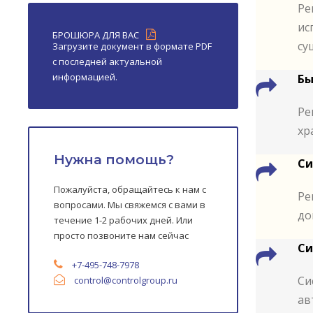
Ре
ис
БРОШЮРА ДЛЯ ВАС
су
Загрузите документ в формате PDF
с последней актуальной
информацией.
Бы
Ре
хр
Нужна помощь?
Си
Пожалуйста, обращайтесь к нам с
Ре
вопросами. Мы свяжемся с вами в
до
течение 1-2 рабочих дней. Или
просто позвоните нам сейчас
Си
+7-495-748-7978
Си
control
@controlgroup.ru
ав