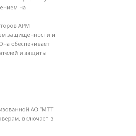
шением на
иторов АРМ
нем защищенности и
Она обеспечивает
вателей и защиты
лизованной АО “МТТ
рверам, включает в