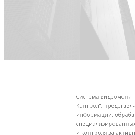
Система видеомонито
Контрол”, представл
информации, обраба
специализированных
и контроля за актив