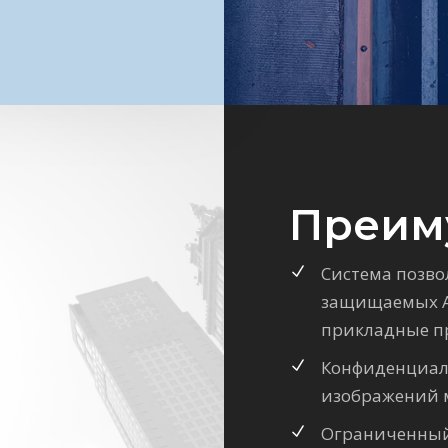
Преим
Система позво
защищаемых А
прикладные п
Конфиденциал
изображений 
Ограниченный 