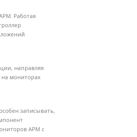
АРМ. Работая
троллер
иложений
ции, направляя
 на мониторах
особен записывать,
омпонент
ониторов АРМ с