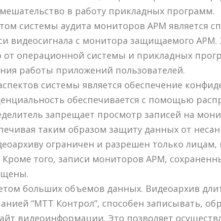
вмешательство в работу прикладных программ.
ом системы аудита мониторов АРМ является с
си видеосигнала с монитора защищаемого АРМ. 
о от операционной системы и прикладных прогр
ния работы приложений пользователей.
аспектов системы является обеспечение конфи
енциальность обеспечивается с помощью расп
еделитель запрещает просмотр записей на мони
спечивая таким образом защиту данных от неса
идеоархиву ограничен и разрешен только лицам
 Кроме того, записи мониторов АРМ, сохраненн
ищены.
четом больших объемов данных. Видеоархив дли
нией “МТТ Контрол”, способен записывать, об
абайт видеоинформации. Это позволяет осущест