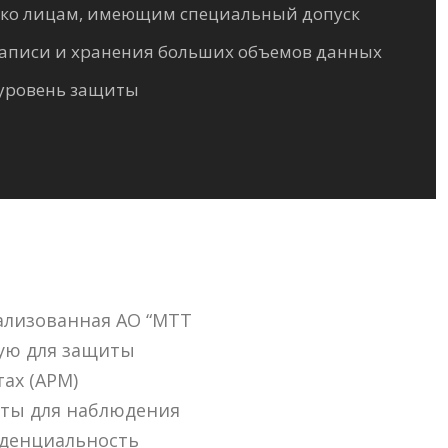
ько лицам, имеющим специальный допуск
записи и хранения больших объемов данных
уровень защиты
ализованная АО “МТТ
ную для защиты
ах (АРМ)
нты для наблюдения
иденциальность