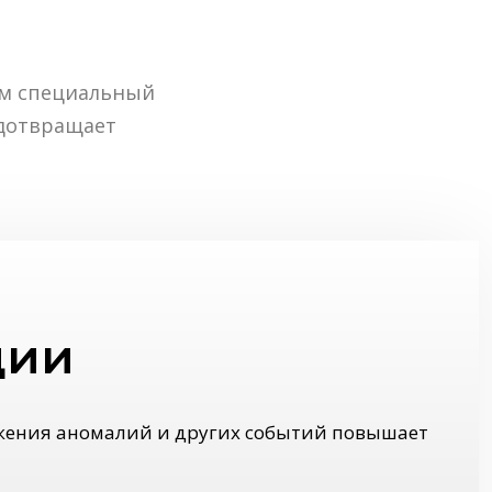
им специальный
едотвращает
ции
жения аномалий и других событий повышает