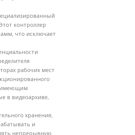
пециализированный
Этот контроллер
амм, что исключает
денциальности
ределителя
торах рабочих мест
нкционированного
, имеющим
ые в видеоархиве,
тельного хранения,
рабатывать и
влять непрерывную